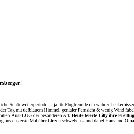
rsberger!
liche Schönwetterperiode ist ja für Flugfreunde ein wahrer Leckerbisse
jeder Tag mit tiefblauem Himmel, genialer Fernsicht & wenig Wind fabelha
amilien-AusFLUG der besonderen Art:
Heute feierte Lilly ihre Freifl
g aus das erste Mal über Liezen schweben – und dabei Haus und Oma 