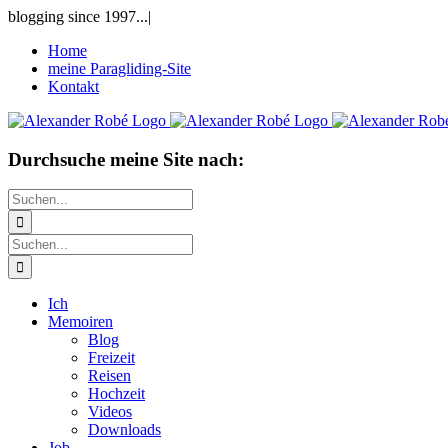
Zum
blogging since 1997...
|
Inhalt
Home
springen
meine Paragliding-Site
Kontakt
Durchsuche meine Site nach:
Suche
nach:
Suche
nach:
Ich
Memoiren
Blog
Freizeit
Reisen
Hochzeit
Videos
Downloads
Job