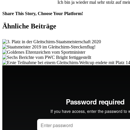
Ich bin ja wieder mal sehr stolz auf m
Share This Story, Choose Your Platform!
Facebook
X
Vk
E-
Ähnliche Beiträge
Mail