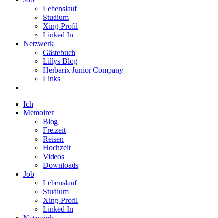
Lebenslauf
Studium
Xing-Profil
Linked In
Netzwerk
Gästebuch
Lillys Blog
Herbarix Junior Company
Links
Ich
Memoiren
Blog
Freizeit
Reisen
Hochzeit
Videos
Downloads
Job
Lebenslauf
Studium
Xing-Profil
Linked In
Netzwerk