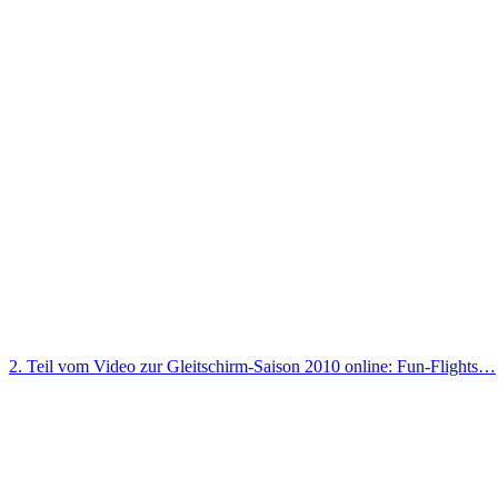
2. Teil vom Video zur Gleitschirm-Saison 2010 online: Fun-Flights…