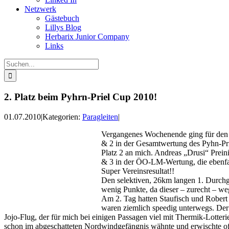
Netzwerk
Gästebuch
Lillys Blog
Herbarix Junior Company
Links
Suche
nach:
2. Platz beim Pyhrn-Priel Cup 2010!
01.07.2010
|
Kategorien:
Paragleiten
|
Vergangenes Wochenende ging für den F
& 2 in der Gesamtwertung des Pyhn-Pri
Platz 2 an mich. Andreas „Drusi“ Prein
& 3 in der ÖO-LM-Wertung, die ebenfa
Super Vereinsresultat!!
Den selektiven, 26km langen 1. Durchg
wenig Punkte, da dieser – zurecht – w
Am 2. Tag hatten Staufisch und Robert 
waren ziemlich speedig unterwegs. De
Jojo-Flug, der für mich bei einigen Passagen viel mit Thermik-Lotteri
schon im abgeschatteten Nordwindgefängnis wähnte und erwischte of