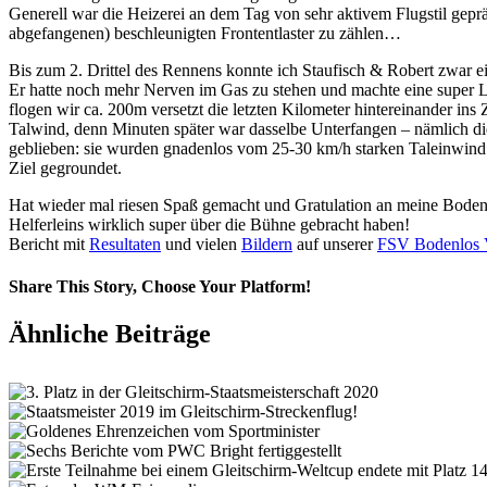
Generell war die Heizerei an dem Tag von sehr aktivem Flugstil gepräg
abgefangenen) beschleunigten Frontentlaster zu zählen…
Bis zum 2. Drittel des Rennens konnte ich Staufisch & Robert zwar ein
Er hatte noch mehr Nerven im Gas zu stehen und machte eine super L
flogen wir ca. 200m versetzt die letzten Kilometer hintereinander ins
Talwind, denn Minuten später war dasselbe Unterfangen – nämlich di
geblieben: sie wurden gnadenlos vom 25-30 km/h starken Taleinwind 
Ziel gegroundet.
Hat wieder mal riesen Spaß gemacht und Gratulation an meine Bodenl
Helferleins wirklich super über die Bühne gebracht haben!
Bericht mit
Resultaten
und vielen
Bildern
auf unserer
FSV Bodenlos
Share This Story, Choose Your Platform!
Facebook
X
Vk
E-
Ähnliche Beiträge
Mail