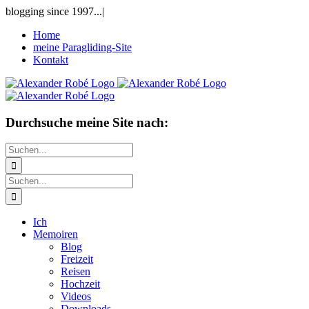
Zum
blogging since 1997...
|
Inhalt
Home
springen
meine Paragliding-Site
Kontakt
Durchsuche meine Site nach:
Suche
nach:
Suche
nach:
Ich
Memoiren
Blog
Freizeit
Reisen
Hochzeit
Videos
Downloads