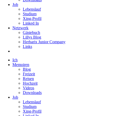
Job
Lebenslauf
Studium
Xing-Profil
Linked In
Netzwerk
Gästebuch
Lillys Blog
Herbarix Junior Company
Links
Ich
Memoiren
Blog
Freizeit
Reisen
Hochzeit
Videos
Downloads
Job
Lebenslauf
Studium
Xing-Profil
Linked In