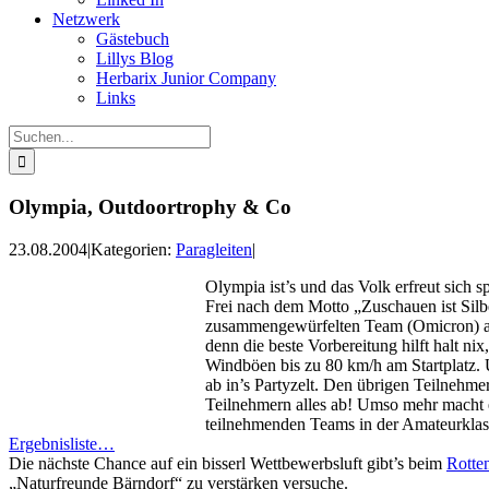
Netzwerk
Gästebuch
Lillys Blog
Herbarix Junior Company
Links
Suche
nach:
Olympia, Outdoortrophy & Co
23.08.2004
|
Kategorien:
Paragleiten
|
Olympia ist’s und das Volk erfreut sich s
Frei nach dem Motto „Zuschauen ist Silbe
zusammengewürfelten Team (Omicron) 
denn die beste Vorbereitung hilft halt ni
Windböen bis zu 80 km/h am Startplatz. 
ab in’s Partyzelt. Den übrigen Teilnehme
Teilnehmern alles ab! Umso mehr macht e
teilnehmenden Teams in der Amateurkla
Ergebnisliste…
Die nächste Chance auf ein bisserl Wettbewerbsluft gibt’s beim
Rotte
„Naturfreunde Bärndorf“ zu verstärken versuche.