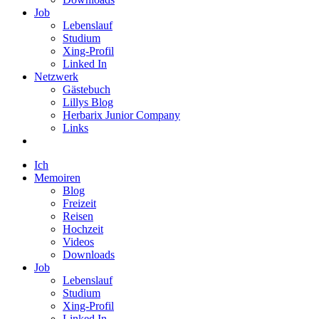
Job
Lebenslauf
Studium
Xing-Profil
Linked In
Netzwerk
Gästebuch
Lillys Blog
Herbarix Junior Company
Links
Ich
Memoiren
Blog
Freizeit
Reisen
Hochzeit
Videos
Downloads
Job
Lebenslauf
Studium
Xing-Profil
Linked In