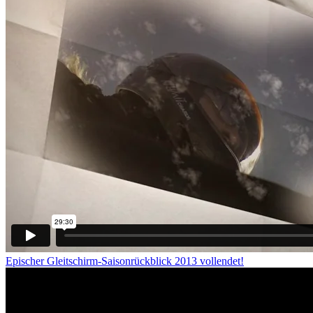
Epischer Gleitschirm-Saisonrückblick 2013 vollendet!