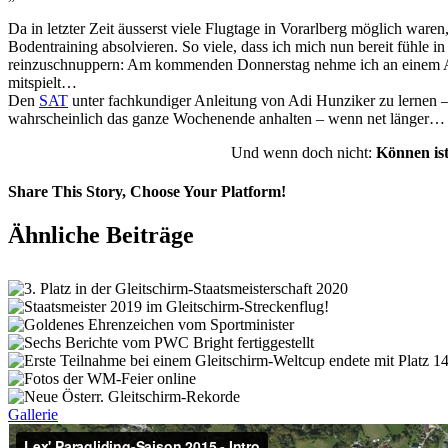
Da in letzter Zeit äusserst viele Flugtage in Vorarlberg möglich ware
Bodentraining absolvieren. So viele, dass ich mich nun bereit fühle in
reinzuschnuppern: Am kommenden Donnerstag nehme ich an einem Acr
mitspielt…
Den
SAT
unter fachkundiger Anleitung von Adi Hunziker zu lernen 
wahrscheinlich das ganze Wochenende anhalten – wenn net länger…
Und wenn doch nicht:
Können is
Share This Story, Choose Your Platform!
Facebook
X
Vk
E-
Ähnliche Beiträge
Mail
Gallerie