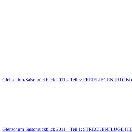
Gleitschirm-Saisonrückblick 2011 – Teil 3: FREIFLIEGEN [HD] ist 
Gleitschirm-Saisonrückblick 2011 – Teil 1: STRECKENFLÜGE [HD] 