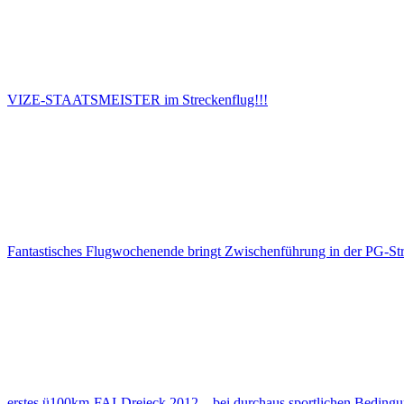
VIZE-STAATSMEISTER im Streckenflug!!!
Fantastisches Flugwochenende bringt Zwischenführung in der PG-Stre
erstes ü100km-FAI-Dreieck 2012 – bei durchaus sportlichen Bedin