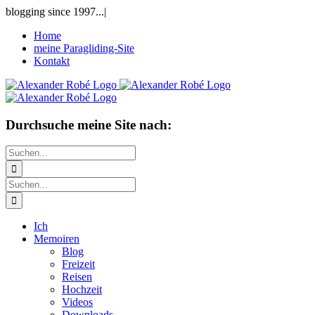
Zum
blogging since 1997...
|
Inhalt
Home
springen
meine Paragliding-Site
Kontakt
Durchsuche meine Site nach:
Suche
nach:
Suche
nach:
Ich
Memoiren
Blog
Freizeit
Reisen
Hochzeit
Videos
Downloads