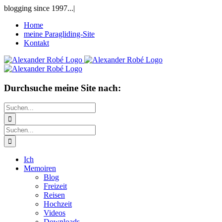
Zum
blogging since 1997...
|
Inhalt
Home
springen
meine Paragliding-Site
Kontakt
Durchsuche meine Site nach:
Suche
nach:
Suche
nach:
Ich
Memoiren
Blog
Freizeit
Reisen
Hochzeit
Videos
Downloads