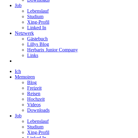
Job
Lebenslauf
Studium
Xing-Profil
Linked In
Netzwerk
Gästebuch
Lillys Blog
Herbarix Junior Company
Links
Ich
Memoiren
Blog
Freizeit
Reisen
Hochzeit
Videos
Downloads
Job
Lebenslauf
Studium
Xing-Profil
Linked In