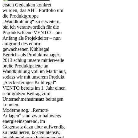
ersten Gedanken konkret
wurden, das AHT-Portfolio um
die Produktgruppe
„Wandkühlung“ zu erweitern,
bin ich verantwortlich für die
Produktschiene VENTO – am
Anfang als Projektleiter – nun
aufgrund des enorm
gewachsenen Kühlregal
Bereichs als Produktmanager.
2013 schlug unsere mittlerweile
breite Produktpalette an
Wandkühlung voll im Markt auf,
sodass wir mit unserem Produkt
„Steckerfertiges Kühlregal“
VENTO bereits im 1. Jahr einen
sehr großen Beitrag zum
Unternehmensumsatz beitragen
konnten.
Moderne sog. „Remote-
Anlagen“ sind zwar halbwegs
energieeinsparend, im
Gegensatz dazu aber aufwendig
zu installieren, kostenintensiv,
hochkomplex zu betreuuen und