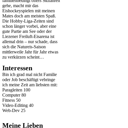
familienbedingt öfters Skifahren
gehe, macht mir das
Eishockeyspielen mit meinen
Mates doch am meisten Spaß.
Die Hobby-Liga-Zeiten sind
schon länger vorbei, aber eine
gute Partie am See oder der
Liezener Freiluft-Eisarena ist
allemal drin – nur schade, dass
sich die Natureis-Saison
mittlerweile Jahr für Jahr etwas
zu verkürzen scheint…
Interessen
Bin ich grad mal nicht Familie
oder Job beschäftigt vebringe
ich meine Zeit am liebsten mit:
Paragleiten
100
Computer
80
Fitness
50
Video-Editing
40
Web-Dev
25
Meine Lieben