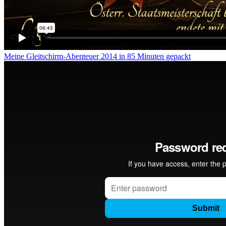
Meine Gleitschirm-Abenteuer 2014 in 85 Minuten gepackt