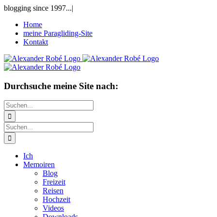
Zum
blogging since 1997...
|
Inhalt
Home
springen
meine Paragliding-Site
Kontakt
Durchsuche meine Site nach:
Suche
nach:
Suche
nach:
Ich
Memoiren
Blog
Freizeit
Reisen
Hochzeit
Videos
Downloads