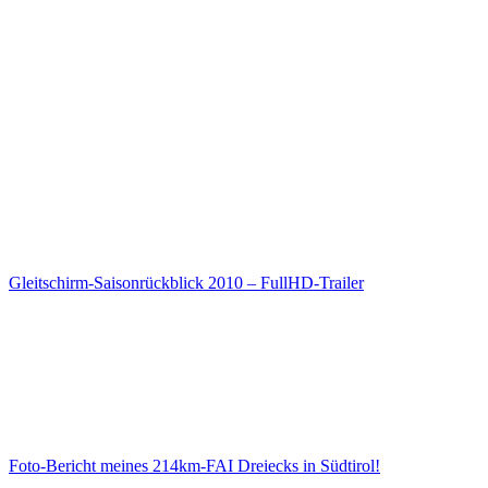
Gleitschirm-Saisonrückblick 2010 – FullHD-Trailer
Foto-Bericht meines 214km-FAI Dreiecks in Südtirol!