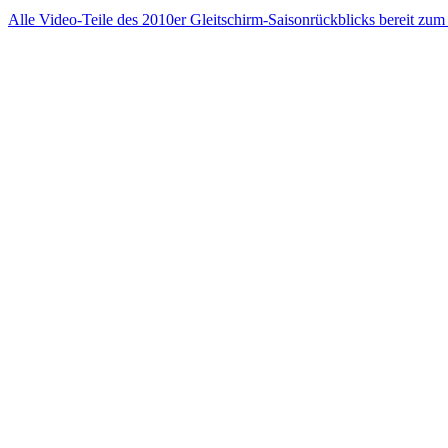
Alle Video-Teile des 2010er Gleitschirm-Saisonrückblicks bereit zu