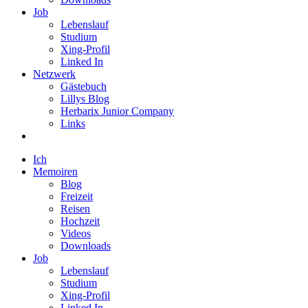
Job
Lebenslauf
Studium
Xing-Profil
Linked In
Netzwerk
Gästebuch
Lillys Blog
Herbarix Junior Company
Links
Ich
Memoiren
Blog
Freizeit
Reisen
Hochzeit
Videos
Downloads
Job
Lebenslauf
Studium
Xing-Profil
Linked In