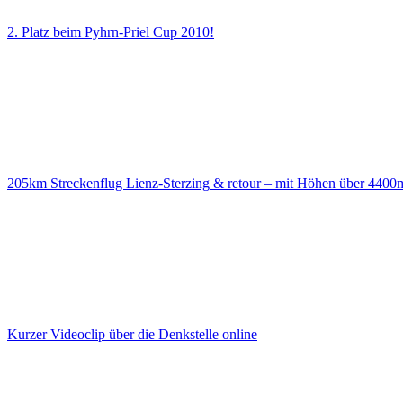
2. Platz beim Pyhrn-Priel Cup 2010!
205km Streckenflug Lienz-Sterzing & retour – mit Höhen über 4400
Kurzer Videoclip über die Denkstelle online