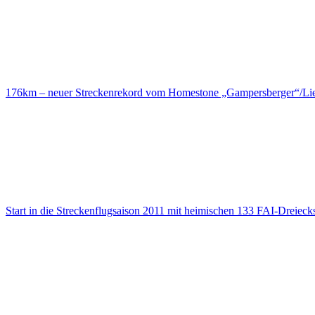
176km – neuer Streckenrekord vom Homestone „Gampersberger“/Lie
Start in die Streckenflugsaison 2011 mit heimischen 133 FAI-Dreieck