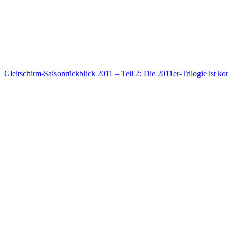
Gleitschirm-Saisonrückblick 2011 – Teil 2: Die 2011er-Trilogie ist ko