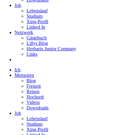
Job
Lebenslauf
Studium
Xing-Profil
Linked In
Netzwerk
Gästebuch
Lillys Blog
Herbarix Junior Company
Links
Ich
Memoiren
Blog
Freizeit
Reisen
Hochzeit
Videos
Downloads
Job
Lebenslauf
Studium
Xing-Profil
Linked In