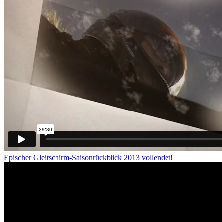
Epischer Gleitschirm-Saisonrückblick 2013 vollendet!