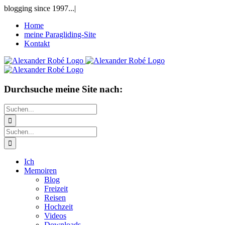
Zum
blogging since 1997...
|
Inhalt
Home
springen
meine Paragliding-Site
Kontakt
Durchsuche meine Site nach:
Suche
nach:
Suche
nach:
Ich
Memoiren
Blog
Freizeit
Reisen
Hochzeit
Videos
Downloads