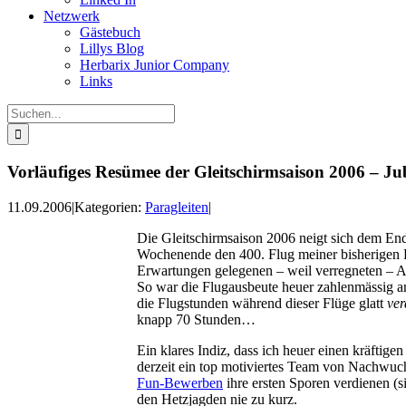
Netzwerk
Gästebuch
Lillys Blog
Herbarix Junior Company
Links
Suche
nach:
Vorläufiges Resümee der Gleitschirmsaison 2006 – Ju
11.09.2006
|
Kategorien:
Paragleiten
|
Die Gleitschirmsaison 2006 neigt sich dem Ende 
Wochenende den 400. Flug meiner bisherigen Pa
Erwartungen gelegenen – weil verregneten – A
So war die Flugausbeute heuer zahlenmässig ann
die Flugstunden während dieser Flüge glatt
ver
knapp 70 Stunden…
Ein klares Indiz, dass ich heuer einen kräftig
derzeit ein top motiviertes Team von Nachwuc
Fun-Bewerben
ihre ersten Sporen verdienen (s
den Hetzjagden nie zu kurz.