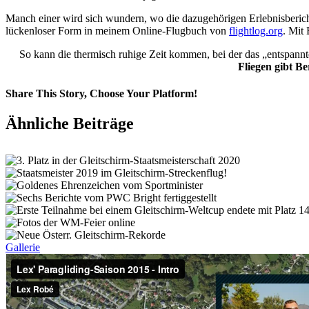
Manch einer wird sich wundern, wo die dazugehörigen Erlebnisberichte
lückenloser Form in meinem Online-Flugbuch von
flightlog.org
. Mit
So kann die thermisch ruhige Zeit kommen, bei der das „entspann
Fliegen gibt
Be
Share This Story, Choose Your Platform!
Facebook
X
Vk
E-
Ähnliche Beiträge
Mail
Gallerie