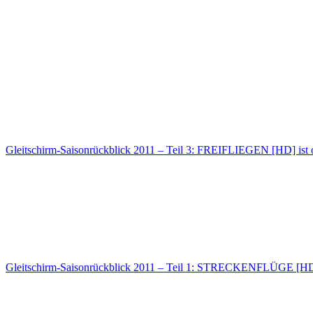
Gleitschirm-Saisonrückblick 2011 – Teil 3: FREIFLIEGEN [HD] ist 
Gleitschirm-Saisonrückblick 2011 – Teil 1: STRECKENFLÜGE [HD] 