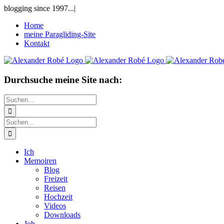
Zum
blogging since 1997...
|
Inhalt
Home
springen
meine Paragliding-Site
Kontakt
Durchsuche meine Site nach:
Suche
nach:
Suche
nach:
Ich
Memoiren
Blog
Freizeit
Reisen
Hochzeit
Videos
Downloads
Job