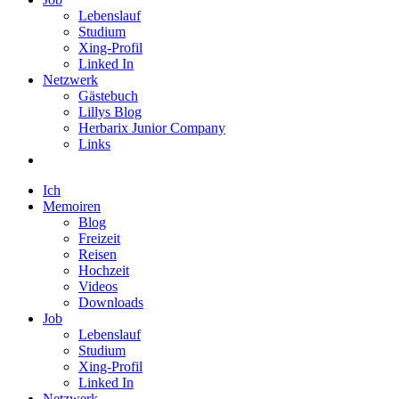
Lebenslauf
Studium
Xing-Profil
Linked In
Netzwerk
Gästebuch
Lillys Blog
Herbarix Junior Company
Links
Ich
Memoiren
Blog
Freizeit
Reisen
Hochzeit
Videos
Downloads
Job
Lebenslauf
Studium
Xing-Profil
Linked In
Netzwerk