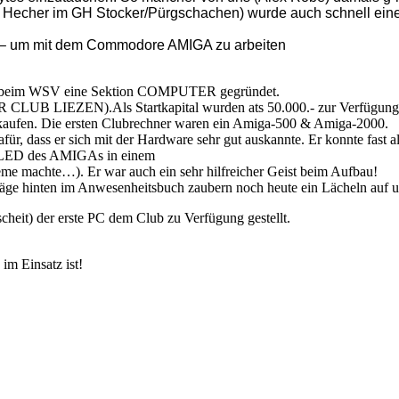
ert Hecher im GH Stocker/Pürgschachen) wurde auch schnell ein
 – um mit dem Commodore AMIGA zu arbeiten
g) beim WSV eine Sektion COMPUTER gegründet.
EZEN).Als Startkapital wurden ats 50.000.- zur Verfügung geste
u kaufen. Die ersten Clubrechner waren ein Amiga-500 & Amiga-2000.
r, dass er sich mit der Hardware sehr gut auskannte. Er konnte fast 
ne LED des AMIGAs in einem
e machte…). Er war auch ein sehr hilfreicher Geist beim Aufbau!
räge hinten im Anwesenheitsbuch zaubern noch heute ein Lächeln auf u
eit) der erste PC dem Club zu Verfügung gestellt.
im Einsatz ist!