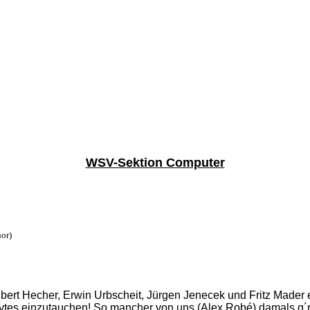
WSV-Sektion Computer
hor)
bert Hecher, Erwin Urbscheit, Jürgen Jenecek und Fritz Made
es einzutauchen! So mancher von uns (Alex Robé) damals g´r