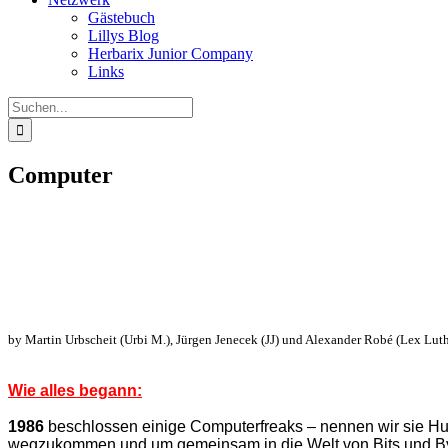
Gästebuch
Lillys Blog
Herbarix Junior Company
Links
Suche
nach:
Computer
by Martin Urbscheit (Urbi M.), Jürgen Jenecek (JJ) und Alexander Robé (Lex Lut
Wie alles begann:
1986
beschlossen einige Computerfreaks – nennen wir sie Hu
wegzukommen und um gemeinsam in die Welt von Bits und Byt