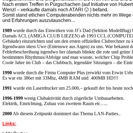
Nach ersten Treffen in Pürgschachen (auf Initiative von Hub
Wenzl – verkaufte damals noch ATARI 🙂 ) befand.
Somit stand etlichen Computerabenden nichts mehr im Wege
und Erfahrungen auszutauschen…
1989
wurde durch das Einwirken von JJ´s Dad (Sektion Modellflu
Damals ACL (AMIGA CLUB LIEZEN) ab 1993 CCL (COMPUTER CLUB LI
Gebäude) einzurichten und um den ersten offiziellen Clubrechner z
Irgendwann stiess Uwe (Entenuwe aus Aigen) zu uns. War bekannt dafü
Fehlerbeschreibung irgendwo her (damals blinkte die rote und grü
bestimmten Rhythmus/Abfolge und man wusste, welcher Chip Problem
Coole Jahre im Club – das Clubbuch, legendäre Sitzungen – die Eint
1990
wurde durch die Firma Computer Plus (erwirkt vom Erwin Urbsch
Es war ein 386er mit 33Mhz, 4MB RAM und 400MB HD!!!
1991
wurde ein Laserdrucker um 25.000,– gekauft der bis heute noch 
1996-1999
wenig Clubaktivität durch zögerliche Umbauarbeiten.
Elektrik, Einrichtung, Zubau von zweitem Raum etc…..
2000
Ab diesem Zeitpunkt dominiert das Thema LAN-Parties..
Links: