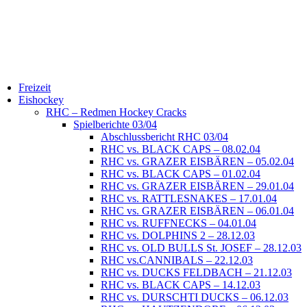
Freizeit
Eishockey
RHC – Redmen Hockey Cracks
Spielberichte 03/04
Abschlussbericht RHC 03/04
RHC vs. BLACK CAPS – 08.02.04
RHC vs. GRAZER EISBÄREN – 05.02.04
RHC vs. BLACK CAPS – 01.02.04
RHC vs. GRAZER EISBÄREN – 29.01.04
RHC vs. RATTLESNAKES – 17.01.04
RHC vs. GRAZER EISBÄREN – 06.01.04
RHC vs. RUFFNECKS – 04.01.04
RHC vs. DOLPHINS 2 – 28.12.03
RHC vs. OLD BULLS St. JOSEF – 28.12.03
RHC vs.CANNIBALS – 22.12.03
RHC vs. DUCKS FELDBACH – 21.12.03
RHC vs. BLACK CAPS – 14.12.03
RHC vs. DURSCHTI DUCKS – 06.12.03