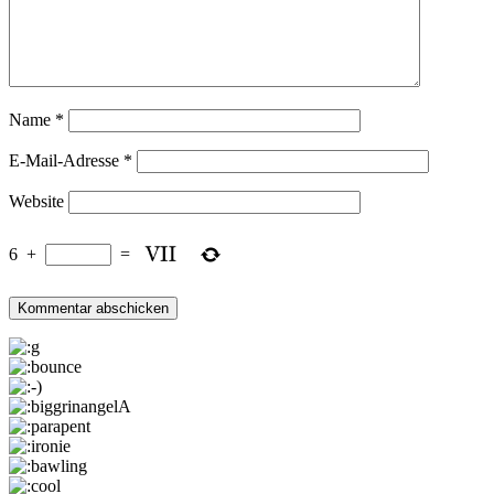
Name
*
E-Mail-Adresse
*
Website
6
+
=