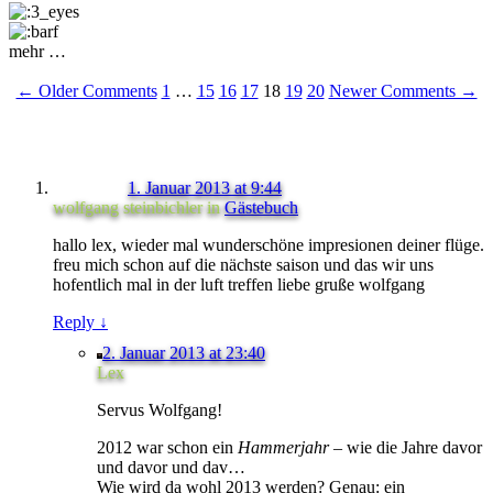
mehr …
← Older Comments
1
…
15
16
17
18
19
20
Newer Comments →
1. Januar 2013 at 9:44
wolfgang steinbichler
in
Gästebuch
hallo lex, wieder mal wunderschöne impresionen deiner flüge.
freu mich schon auf die nächste saison und das wir uns
hofentlich mal in der luft treffen liebe gruße wolfgang
Reply
↓
2. Januar 2013 at 23:40
Lex
Servus Wolfgang!
2012 war schon ein
Hammerjahr
– wie die Jahre davor
und davor und dav…
Wie wird da wohl 2013 werden? Genau: ein