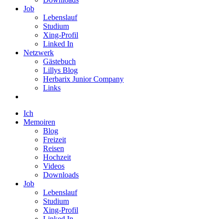
Job
Lebenslauf
Studium
Xing-Profil
Linked In
Netzwerk
Gästebuch
Lillys Blog
Herbarix Junior Company
Links
Ich
Memoiren
Blog
Freizeit
Reisen
Hochzeit
Videos
Downloads
Job
Lebenslauf
Studium
Xing-Profil
Linked In