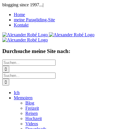
Zum
blogging since 1997...
|
Inhalt
Home
springen
meine Paragliding-Site
Kontakt
Durchsuche meine Site nach:
Suche
nach:
Suche
nach:
Ich
Memoiren
Blog
Freizeit
Reisen
Hochzeit
Videos
Downloads