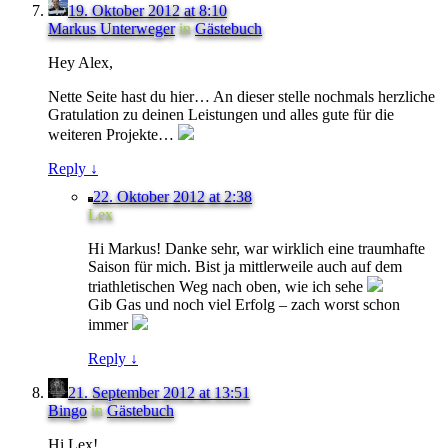
19. Oktober 2012 at 8:10
Markus Unterweger
in
Gästebuch
Hey Alex,
Nette Seite hast du hier… An dieser stelle nochmals herzliche
Gratulation zu deinen Leistungen und alles gute für die
weiteren Projekte…
Reply
↓
22. Oktober 2012 at 2:38
Lex
Hi Markus! Danke sehr, war wirklich eine traumhafte
Saison für mich. Bist ja mittlerweile auch auf dem
triathletischen Weg nach oben, wie ich sehe
Gib Gas und noch viel Erfolg – zach worst schon
immer
Reply
↓
21. September 2012 at 13:51
Bingo
in
Gästebuch
Hi Lex!